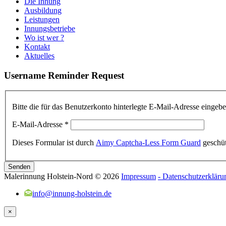
Die Innung
Ausbildung
Leistungen
Innungsbetriebe
Wo ist wer ?
Kontakt
Aktuelles
Username
Reminder
Request
Bitte die für das Benutzerkonto hinterlegte E-Mail-Adresse einge
E-Mail-Adresse
*
Dieses Formular ist durch
Aimy Captcha-Less Form Guard
geschüt
Senden
Malerinnung Holstein-Nord
©
2026
Impressum
- Datenschutzerkläru
info@innung-holstein.de
×